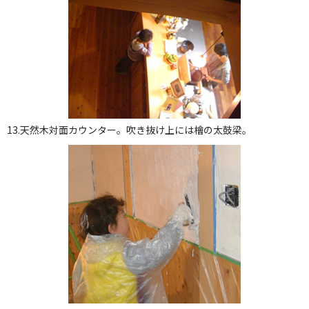
13.天然木対面カウンター。吹き抜け上には檜の太鼓梁。