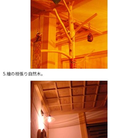
5.檜の枝張り自然木。